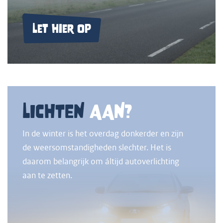
Let hier op
LICHTEN
AAN?
In de winter is het overdag donkerder en zijn
de weersomstandigheden slechter. Het is
daarom belangrijk om áltijd autoverlichting
aan te zetten.