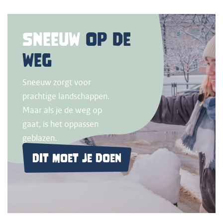
Sneeuw
op de
weg
Sneeuw zorgt voor
prachtige landschappen.
Maar als je de weg op
gaat, is het oppassen
geblazen.
Dit moet je doen